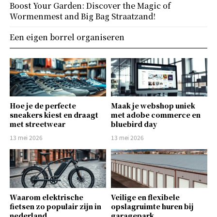
Boost Your Garden: Discover the Magic of
Wormenmest and Big Bag Straatzand!
Een eigen borrel organiseren
Hoe je de perfecte
Maak je webshop uniek
sneakers kiest en draagt
met adobe commerce en
met streetwear
bluebird day
13 mei 2026
13 mei 2026
Waarom elektrische
Veilige en flexibele
fietsen zo populair zijn in
opslagruimte huren bij
nederland
garagepark