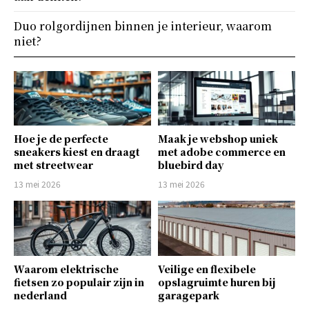
Duo rolgordijnen binnen je interieur, waarom
niet?
Hoe je de perfecte
Maak je webshop uniek
sneakers kiest en draagt
met adobe commerce en
met streetwear
bluebird day
13 mei 2026
13 mei 2026
Waarom elektrische
Veilige en flexibele
fietsen zo populair zijn in
opslagruimte huren bij
nederland
garagepark