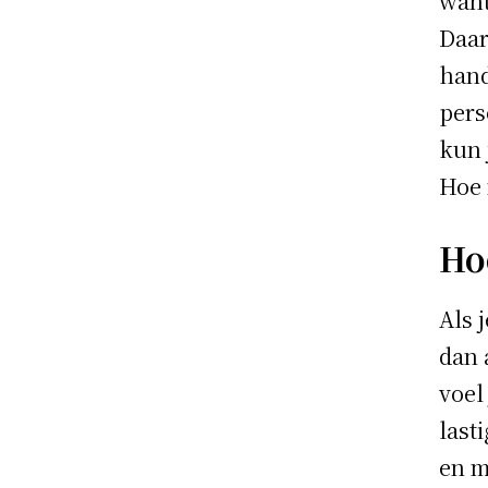
want
Daar
hand
pers
kun 
Hoe 
Ho
Als 
dan 
voel
last
en m