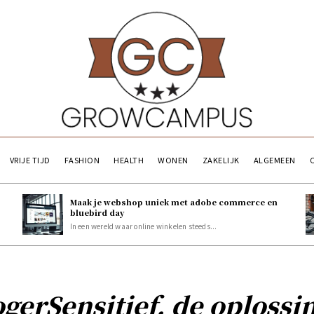
VRIJE TIJD
FASHION
HEALTH
WONEN
ZAKELIJK
ALGEMEEN
Maak je webshop uniek met adobe commerce en
bluebird day
In een wereld waar online winkelen steeds...
gerSensitief, de oplossi