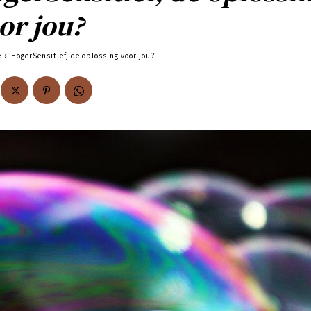
or jou?
e
HogerSensitief, de oplossing voor jou?