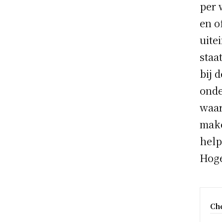
per 
en o
uite
staa
bij 
onde
waar
make
help
Hoge
Ch