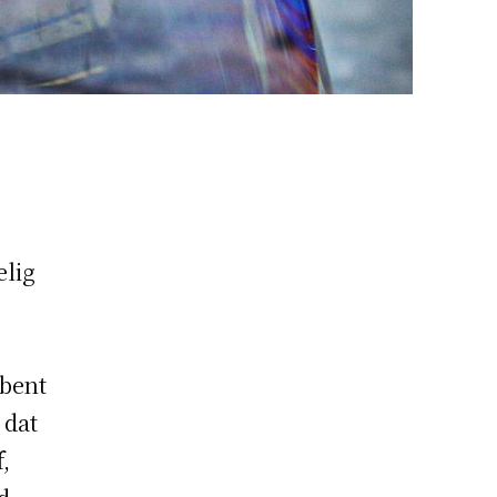
elig
 bent
 dat
,