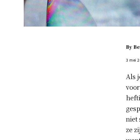
By
Be
3 mei 
Als 
voor
heft
gesp
niet
ze z