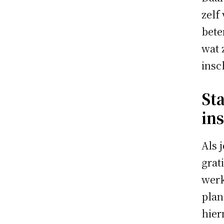
zelf
bete
wat 
insc
St
in
Als 
grat
werk
plan
hier