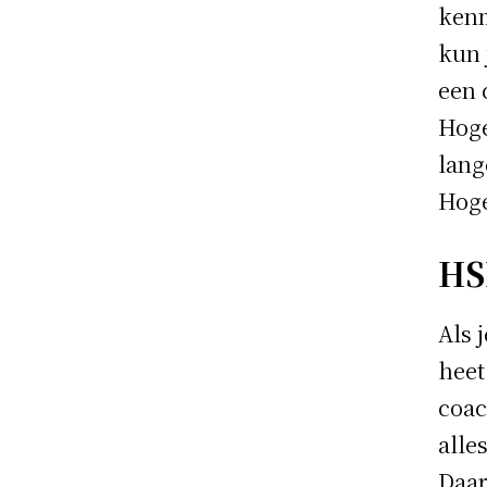
kenm
kun 
een 
Hoge
lang
Hoge
HS
Als 
heet
coac
alle
Daar