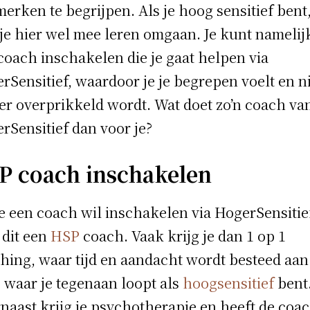
erken te begrijpen. Als je hoog sensitief bent
je hier wel mee leren omgaan. Je kunt namelij
coach inschakelen die je gaat helpen via
rSensitief, waardoor je je begrepen voelt en n
er overprikkeld wordt. Wat doet zo’n coach va
rSensitief dan voor je?
P coach inschakelen
je een coach wil inschakelen via HogerSensitie
 dit een
HSP
coach. Vaak krijg je dan 1 op 1
hing, waar tijd en aandacht wordt besteed aan
s waar je tegenaan loopt als
hoogsensitief
bent
naast krijg je psychotherapie en heeft de coa