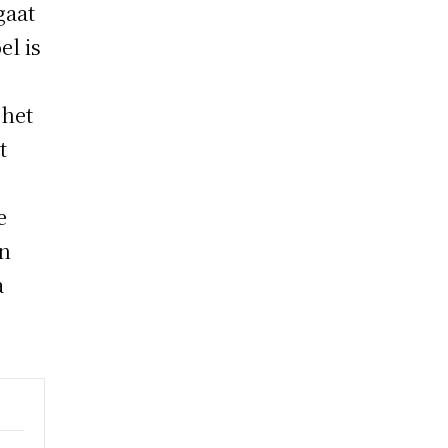
gaat
el is
 het
t
e
an
a