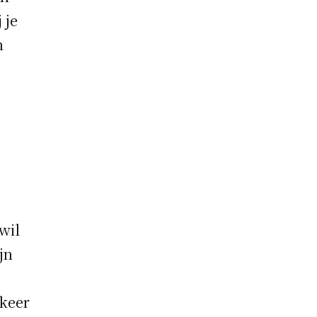
 je
n
wil
jn
 keer