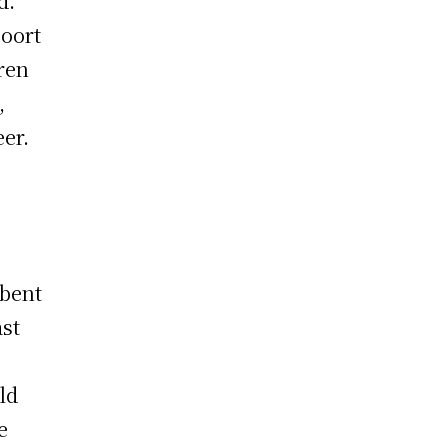
d.
soort
oren
,
eer.
 bent
ast
ld
e